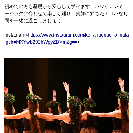
初めての方も基礎から安心して学べます。ハワイアンミュ
ージックに合わせて楽しく踊り、笑顔に満ちたアロハな時
間を一緒に過ごしましょう。
Instagram<
https://www.instagram.com/ke_anuenue_o_nalan
igsh=MXYwb292bWpyZDVmZg==
>