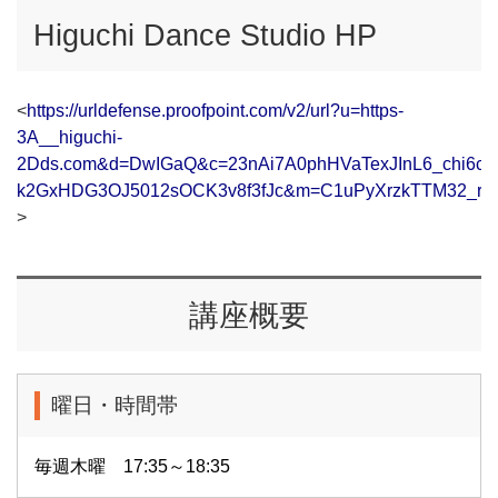
Higuchi Dance Studio HP
<
https://urldefense.proofpoint.com/v2/url?u=https-
3A__higuchi-
2Dds.com&d=DwIGaQ&c=23nAi7A0phHVaTexJInL6_chi6c
k2GxHDG3OJ5012sOCK3v8f3fJc&m=C1uPyXrzkTTM32_r
>
講座概要
曜日・時間帯
毎週木曜 17:35～18:35