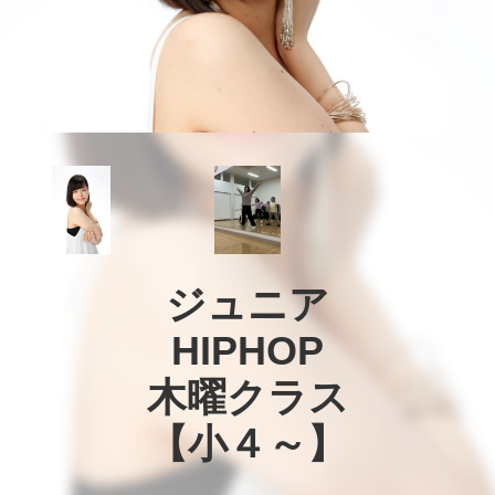
ジュニア

HIPHOP

木曜クラス

【小４～】