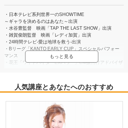
・日本テレビ系列世界一のSHOWTIME
～ギャラを決めるのはあなた～出演
・水谷豊監督 映画「TAP THE LAST SHOW」出演
・雑賀俊朗監督 映画「レディ加賀」出演
・24時間テレビ-愛は地球を救う-出演
・Bリーグ「KANTO EARLY CUP」スペシャルパフォー
マンス
・花王「ワイドハイターEXパワー」CM振付けアドバイザ
ー
・50TA 15周年ファイナル~これでホントに見納め？~in横
浜アリーナ
タップダンス指導
その他、公演やイベント、LIVEなど多数出演。
現在は都内Higuchi Dance Studioに所属。
インストラクターも務める傍ら自らLIVEの企画・振付け
も行うなど、多岐に渡り活動中。