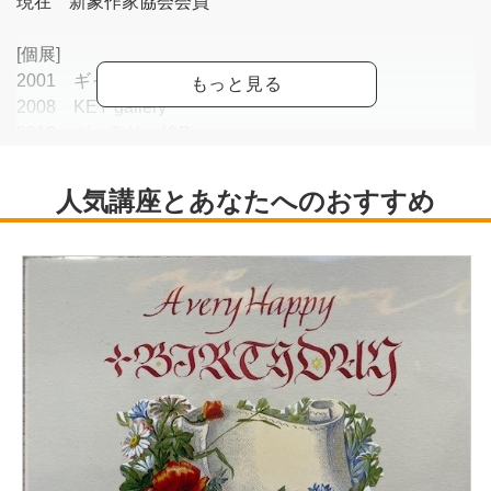
現在 新象作家協会会員
[個展]
2001 ギャラリーモテキ
2008 KEY gallery
2010 ギャラリー檜B
2013 ギャラリー檜plus
2015 ギャラリー檜plus
[グループ展]
国内外多数