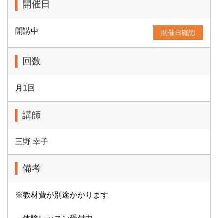
開催日
開講中
開催日確認
回数
月1回
講師
三野 幸子
備考
※教材費が別途かかります