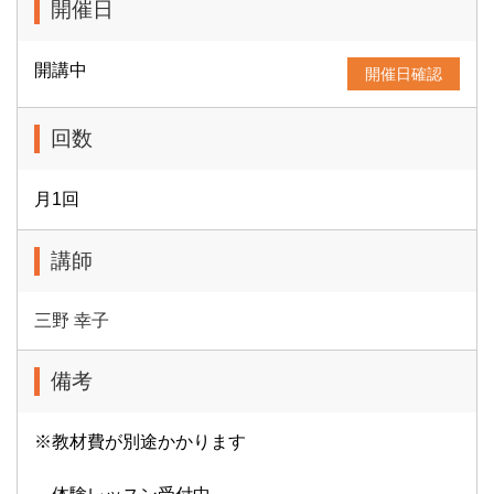
開催日
開講中
開催日確認
回数
月1回
講師
三野 幸子
備考
※教材費が別途かかります