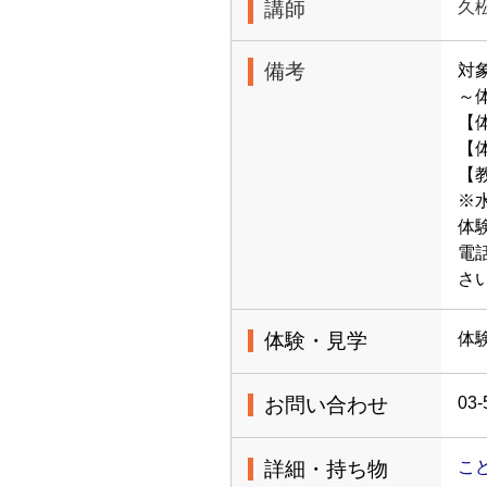
講師
久
備考
対
～
【
【体
【
※
体
電
さ
体験・見学
体
お問い合わせ
03-
詳細・持ち物
こ