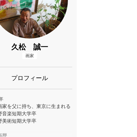
久松 誠一
画家
プロフィール
4年
画家を父に持ち、東京に生まれる
野音楽短期大学卒
野美術短期大学卒
画歴