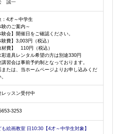
松 誠一
象：4才～中学生
体験のご案内～
体験会】開催日をご確認ください。
験費】3,003円（税込）
教材費】 110円（税込）
水彩道具レンタル希望の方は別途330円
験講習会は事前予約制となっております。
話または、当ホームページよりお申し込みくだ
い。
験レッスン受付中
5653-3253
ども絵画教室 日10:30【4才～中学生対象】