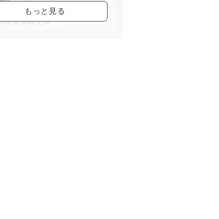
県展知事賞受賞
ト・ポスタル展受賞
大賞展受賞
会美術展覧会入選
の森美術館絵画大賞展入選
セントラル美術館大賞展入選
新聞名士寄贈書画工芸展賛助
新聞名士名流作品展出品
新聞チャリティー美術展賛助
、西武、他各地で個展開催