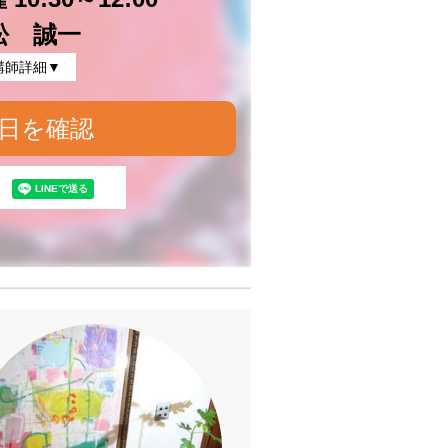
松 誠一
講師詳細▼
日を確認