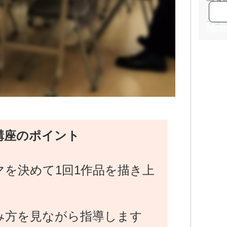
千葉
カル
銀座
光風
上野
東京
毎日
読売
朝日
三越
講座のポイント
マを決めて1回1作品を描き上
み方を見ながら指導します