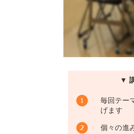
▼ 
毎回テー
げます
個々の進