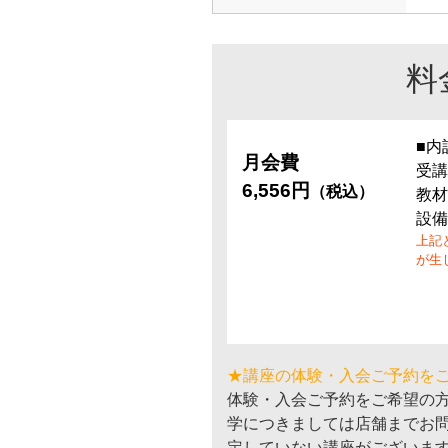
料
■内
月会費
受講
6,556円
（税込）
教材
設備
上記
が生
★講座の体験・入会ご予約を
体験・入会ご予約をご希望の
学につきましては店舗までお
定していない講座がございま