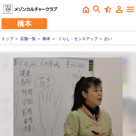
橋本
トップ
＞
店舗一覧
＞
橋本
＞
くらし・センスアップ
＞ 占い