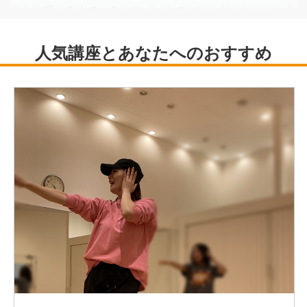
にも出演。今までにテーマパークのパレード、ショーに出
演。 テレビ番組、LIVEにバックダンサーとして出演。
創作活動としてソロ作品をはじめ、グループ作品なども創
作し、公演やショーで踊る。
現在は指導に専念し、東京、神奈川でカルチャースクール
やダンススタジオ、ダンスチームのインストラクターとし
て振付指導を担当する。
経歴
2003〜2008 USA Nationals第1位連続受賞（2004・
2007、グランプリ受賞）
2008.12 テーマパークカウントダウンパレード2009出演
2009〜2012 フジテレビ「ものまね紅白歌合戦」出演
2012.8 フジテレビ「お台場合衆国」高橋真麻バックダン
サー
2013.7 フランスアヴィニョン「アヴィニョン演劇祭」参
加
2014.8 韓国公演出演