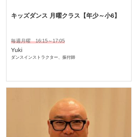
2015.2.25発売 雑誌「ケイコとマナブ」アイドルダンス
クラス掲載
2015.8 韓国公演出演
指導歴
USA Regionals第1位受賞3回
USA Nationals第5位受賞
USA The PEAK第3位受賞
USA All Star Challenge Competition
第4位受賞、ベストインプレッション賞受賞
ALL JAPAN CHEER DANCE CHAMPIONSHIP
関東予選第3位受賞
ALL JAPAN CHEER DANCE CHAMPIONSHIP
全国大会出場