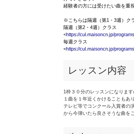
経験者の方には受けたい曲を重
※こちらは隔週（第1・3週）ク
隔週（第2・4週）クラス
<
https://cul.maisoncn.jp/progr
毎週クラス
<
https://cul.maisoncn.jp/progr
レッスン内容
1枠３０分のレッスンになりま
１曲を１年近くかけることもあ
テレビ等でコンクール入賞者の
から今弾いたら良さそうな曲を