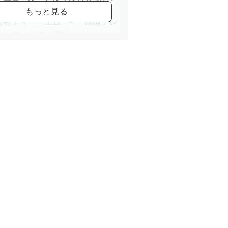
入学
会社ティー・エム・イー高槻ナレ
センターピアノ講師
演奏連盟会員