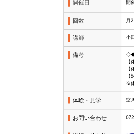
開催日
開
回数
月
講師
小
備考
◇
【
【体
【
※
体験・見学
空
お問い合わせ
072