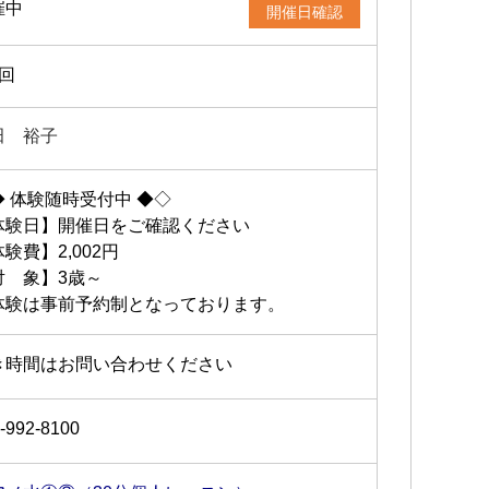
催中
開催日確認
2回
田 裕子
◆ 体験随時受付中 ◆◇
体験日】開催日をご確認ください
験費】2,002円
対 象】3歳～
体験は事前予約制となっております。
き時間はお問い合わせください
-992-8100