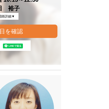
田 裕子
講師詳細▼
日を確認