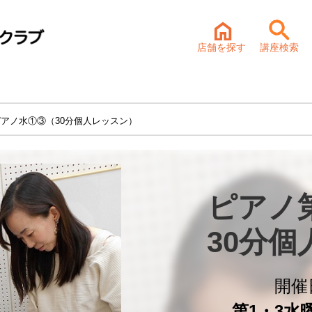
店舗を探す
講座検索
ピアノ水①③（30分個人レッスン）
ピアノ第
30分
開催
第1・3水曜 