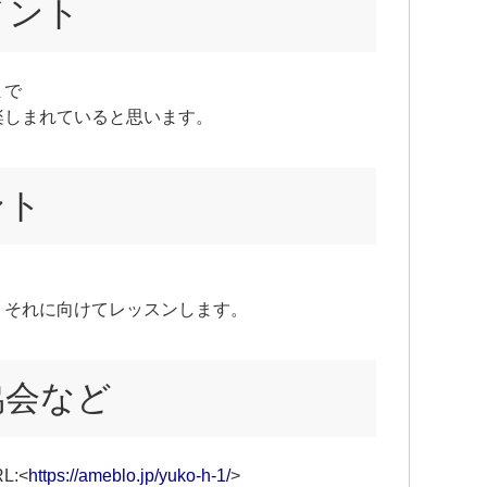
メント
まで
楽しまれていると思います。
ント
、それに向けてレッスンします。
協会など
L:<
https://ameblo.jp/yuko-h-1/
>