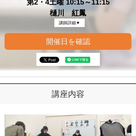
第2・4土曜 10:15～11:15
樋川 紅鳳
講師詳細▼
開催日を確認
講座内容