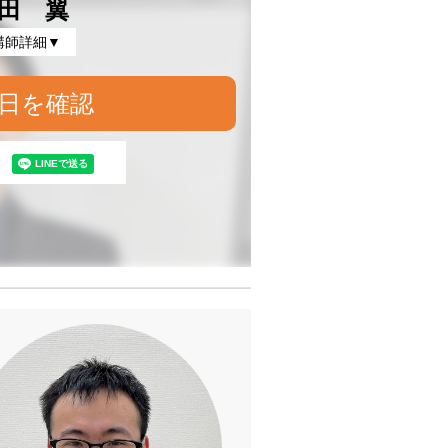
田 翼
講師詳細▼
日を確認