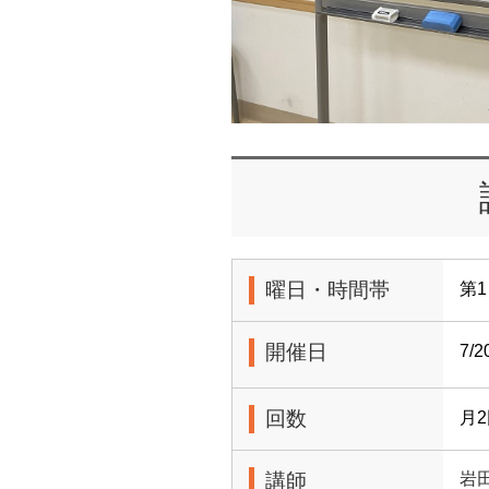
曜日・時間帯
第1
開催日
7/
回数
月
講師
岩