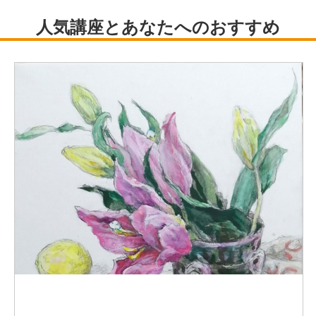
受賞歴：日本アジア航空賞、ミャンマー大使館賞、東京都
議会議長賞、その他多数
収蔵：(国内)ミャンマー大使館、ラオス大使館、法政大
学、順天堂大学病院、他
(海外)ミャンマー国立博物館、韓国永珍鐵鋼美術館、ヤン
ゴン大学、JICAヤンゴン、ミャンマー社会福祉省、Arty
Art Gallery Singapore, City Art Gallery Kuala Lumpur、他
活動：東京、韓国、インドネシア、ミャンマー、マレーシ
ア、シンガポール、台湾、ベトナム、中国等で個展、グル
ープ展、アートフェア等を開催、参加