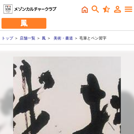
鳳
トップ
＞
店舗一覧
＞
鳳
＞
美術・書道
＞ 毛筆とペン習字