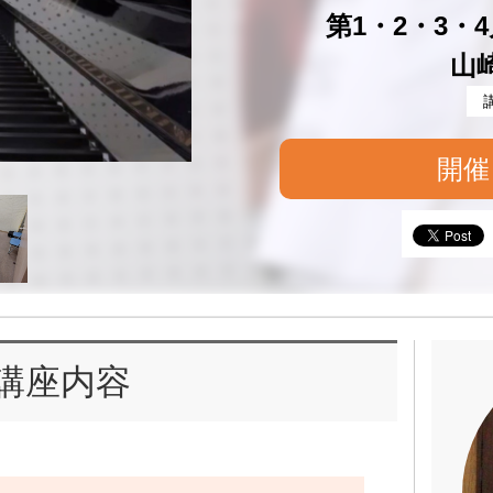
第1・2・3・4月
山
開催
講座内容