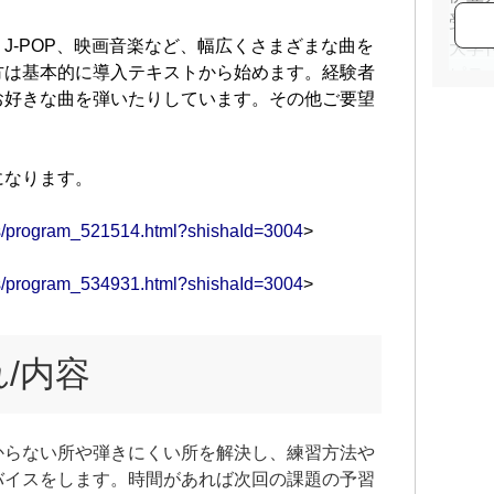
受講
J-POP、映画音楽など、幅広くさまざまな曲を
大学
方は基本的に導入テキストから始めます。経験者
ピテ
お好きな曲を弾いたりしています。その他ご要望
になります。
ams/program_521514.html?shishaId=3004
>
ams/program_534931.html?shishaId=3004
>
/内容
からない所や弾きにくい所を解決し、練習方法や
バイスをします。時間があれば次回の課題の予習