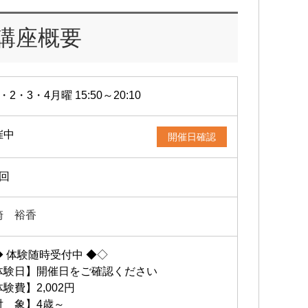
講座概要
・2・3・4月曜 15:50～20:10
催中
開催日確認
4回
崎 裕香
◆ 体験随時受付中 ◆◇
体験日】開催日をご確認ください
験費】2,002円
対 象】4歳～