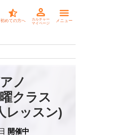
カルチャー
初めての方へ
メニュー
マイページ
アノ

曜クラス

個人レッスン)
日
開催中