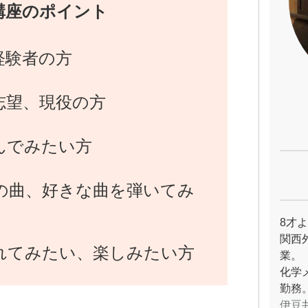
講座のポイント
経験者の方
志望、現役の方
んでみたい方
の曲、好きな曲を弾いてみ
8才
関西
れてみたい、楽しみたい方
業。
化学
勤務
伊豆