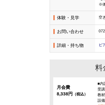
※
体験・見学
空
お問い合わせ
072
詳細・持ち物
ピ
料
■内
月会費
受講
8,338円
（税込）
教材
設備