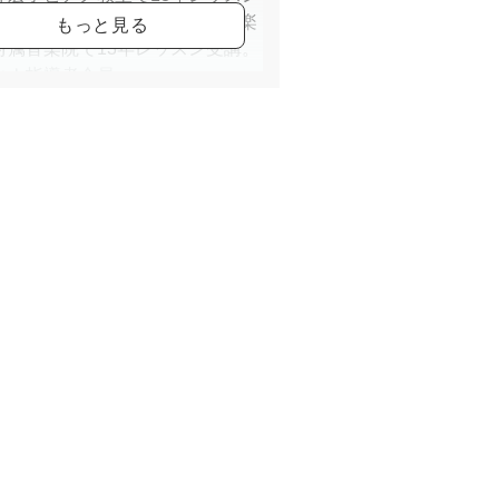
。演奏と指導法を学ぶ。大阪音楽
付属音楽院で13年レッスン受講。
ィナ指導者会員。