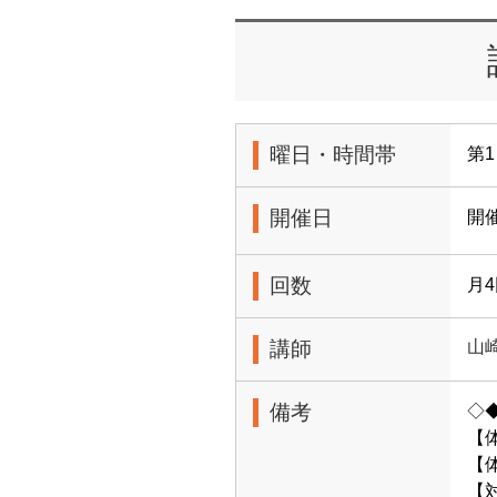
曜日・時間帯
第1
開催日
開
回数
月
講師
山
備考
◇
【
【体
【