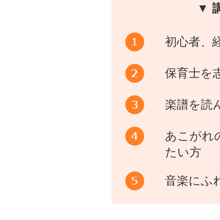
▼ 
初心者、
保育士を
楽譜を読
あこがれ
たい方
音楽にふ