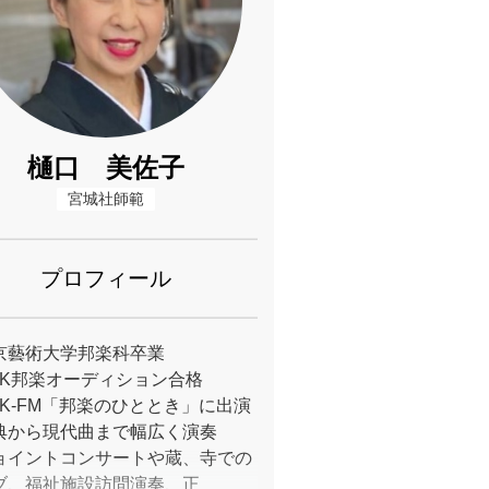
樋口 美佐子
宮城社師範
プロフィール
京藝術大学邦楽科卒業
HK邦楽オーディション合格
HK-FM「邦楽のひととき」に出演
典から現代曲まで幅広く演奏
ョイントコンサートや蔵、寺での
ブ、福祉施設訪問演奏、正