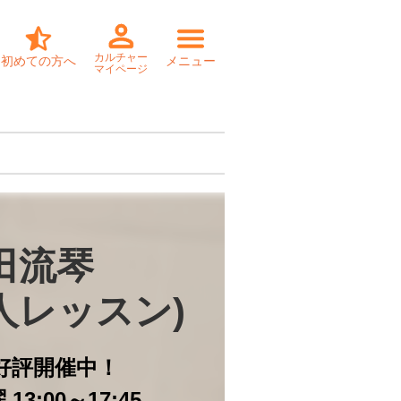
カルチャー
初めての方へ
メニュー
マイページ
田流琴

個人レッスン)
好評開催中！
13:00～17:45