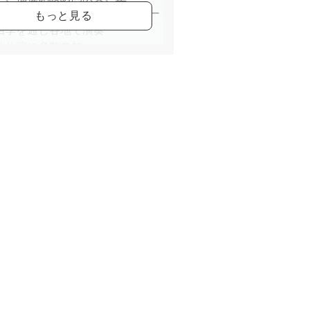
花見・月見・紅葉の野外コンサー
四季を通じ各地で演奏
外公演に多数参加
宰する箏美会の演奏会を41回連続
校での鑑賞会や体験授業で邦楽の
発展に努める
を大切に心に響く美しい音色や魅
伝えたいと日々追及
美会主宰
田流箏曲 宮城社師範
HK文化センター講師