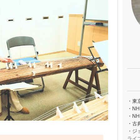
・東
・N
・N
・古
・ジ
ライ