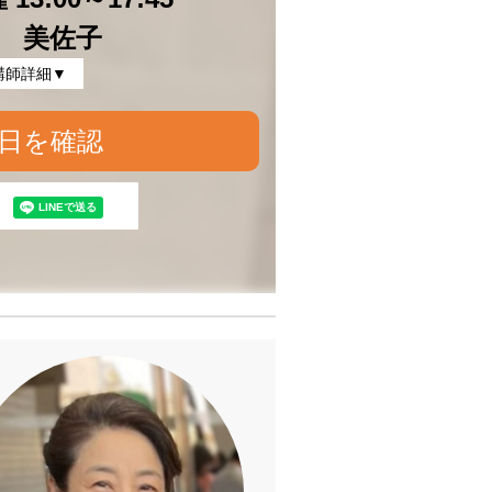
 美佐子
講師詳細▼
日を確認