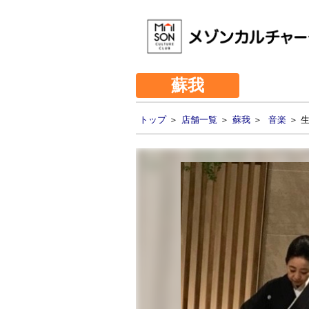
蘇我
トップ
＞
店舗一覧
＞
蘇我
＞
音楽
＞ 生