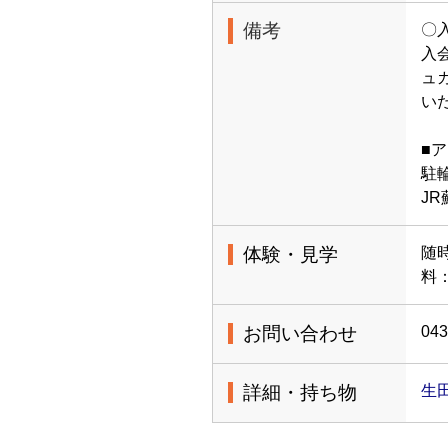
備考
〇
入
ュ
い
■
駐
J
体験・見学
随
料：
お問い合わせ
043
詳細・持ち物
生田