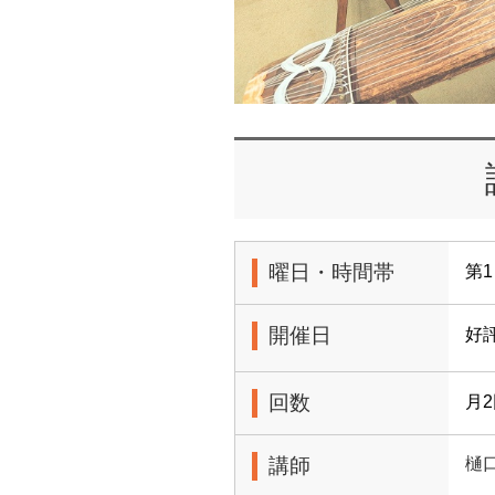
曜日・時間帯
第1
開催日
好
回数
月
講師
樋