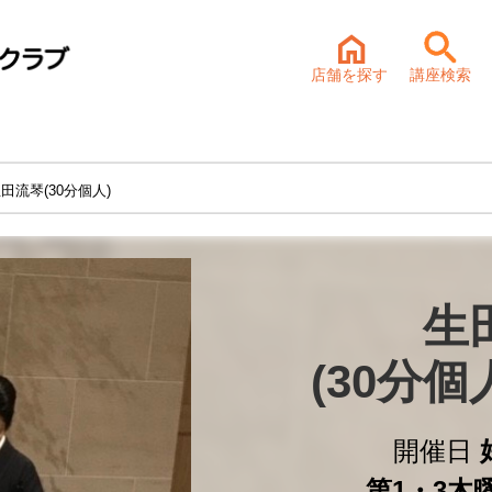
店舗を探す
講座検索
田流琴(30分個人)
生
(30分
開催日
第1・3木曜 