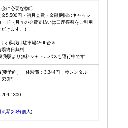
入会に必要な物〇
会金5,500円・初月会費・金融機関のキャッシ
カード（月々の会費支払いは口座振替をご利用
ただきます。）
アリオ蘇我は駐車場4500台＆
輪場終日無料
R蘇我駅より無料シャトルバスも運行中です
時(要予約） 体験費：3,344円 琴レンタル
330円
-209-1300
流琴(30分個人)