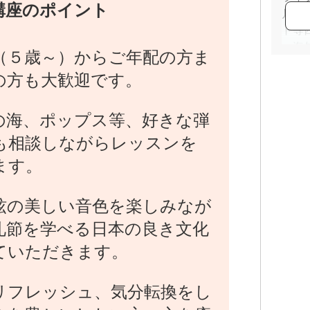
講座のポイント
月・
ト等
・海
（５歳～）からご年配の方ま
・主
の方も大歓迎です。
開催
・学
普及
の海、ポップス等、好きな弾
・和
も相談しながらレッスンを
力を
ます。
・箏
・生
・N
絃の美しい音色を楽しみなが
礼節を学べる日本の良き文化
ていただきます。
リフレッシュ、気分転換をし