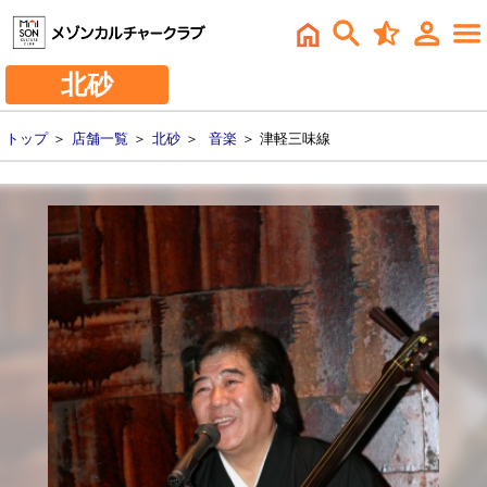
北砂
トップ
＞
店舗一覧
＞
北砂
＞
音楽
＞ 津軽三味線