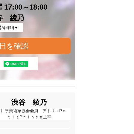
17:00～18:00
谷 綾乃
講師詳細▼
日を確認
渋谷 綾乃
奈川県美術家協会会員　アトリエPｅ
ｔｉｔPｒｉｎｃｅ主宰