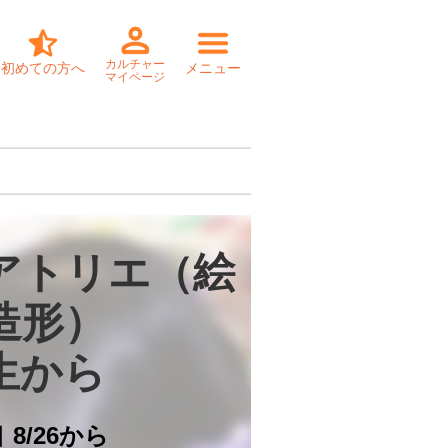
カルチャー
初めての方へ
メニュー
マイページ
アトリエ（絵
造形）

生から　
日
8/26から