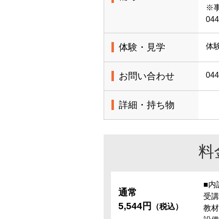
※
044
体験・見学
体
お問い合わせ
044
詳細・持ち物
料
■内
通常
受講
5,544円
（税込）
教材