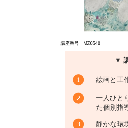
講座番号 MZ0548
▼ 
絵画と工
一人ひと
た個別指
静かな環