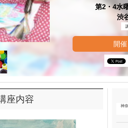
第2・4水曜 
渋
開催
講座内容
神