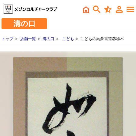
溝の口
トップ
＞
店舗一覧
＞
溝の口
＞
こども
＞ こどもの高夢書道②④木