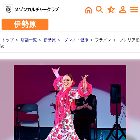
伊勢原
トップ
＞
店舗一覧
＞
伊勢原
＞
ダンス・健康
＞ フラメンコ ブレリア初
級