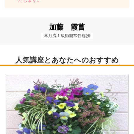
たします。
加藤 霞菖
草月流１級師範常任総務