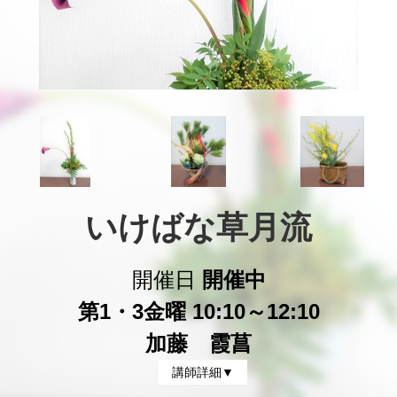
いけばな草月流
開催日
開催中
第1・3金曜 10:10～12:10
加藤 霞菖
講師詳細▼