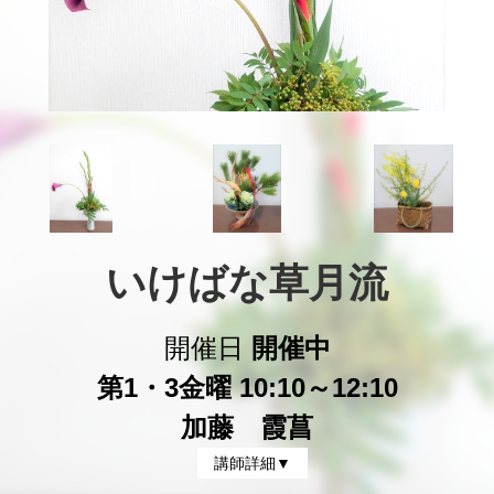
いけばな草月流
開催日
開催中
第1・3金曜 10:10～12:10
加藤 霞菖
講師詳細▼