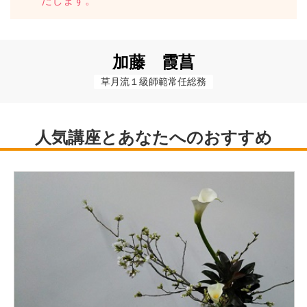
たします。
加藤 霞菖
草月流１級師範常任総務