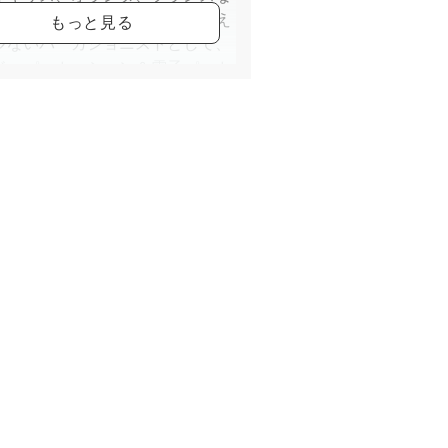
外各国でソロ・コンサートを行え
少ないパーカショニストとして、
ド・パーカッション＆電子パーカ
ョン、ドラムスをメインに活動を
、高い評価を得ている。
家としての活動だけにとどまら
音楽プロデュース、オーケスト
アレンジ、テレビCM、音楽療
子どものリズム教育や講演会など
っている。