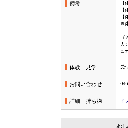
備考
【
【体
【
※
《
入
ュ
体験・見学
受
お問い合わせ
046
詳細・持ち物
ド