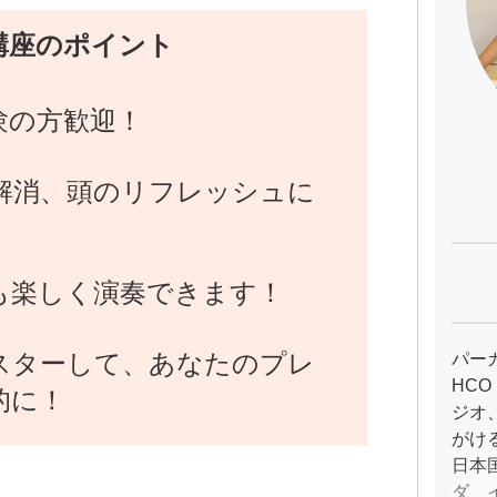
講座のポイント
験の方歓迎！
解消、頭のリフレッシュに
！
も楽しく演奏できます！
スターして、あなたのプレ
パー
HCO
的に！
ジオ
がけ
日本
ダ、