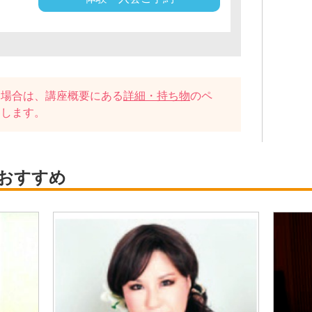
い場合は、講座概要にある
詳細・持ち物
のペ
たします。