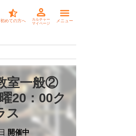
カルチャー
初めての方へ
メニュー
マイページ
教室一般②

曜20：00ク
ラス
日
開催中