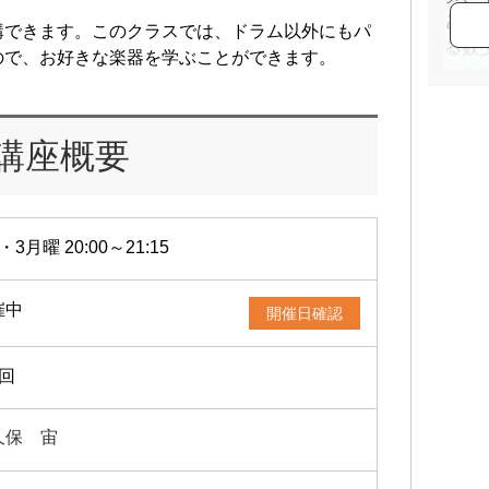
ど海
講できます。このクラスでは、ドラム以外にもパ
る数
ので、お好きな楽器を学ぶことができます。
ハン
ッシ
行い
講座概要
演奏
ず、
ラ・
法、
・3月曜 20:00～21:15
も行
催中
開催日確認
2回
久保 宙