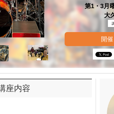
第1・3月曜 
大
開催
講座内容