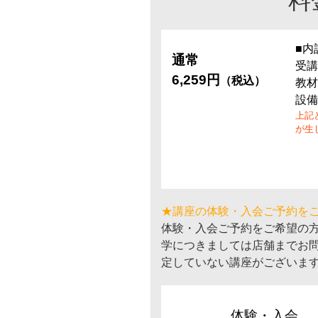
料
■内
通常
受講
6,259円
（税込）
教材
設備
上記
が生
★講座の体験・入会ご予約を
体験・入会ご予約をご希望の
学につきましては店舗までお
定していない講座がございま
体験・入会