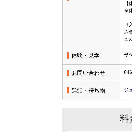
【体
※
《
入
ュ
体験・見学
受
お問い合わせ
046
詳細・持ち物
ジ
料