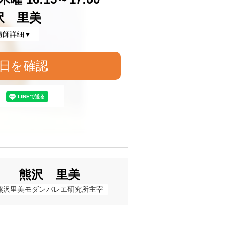
沢 里美
講師詳細▼
日を確認
熊沢 里美
熊沢里美モダンバレエ研究所主宰