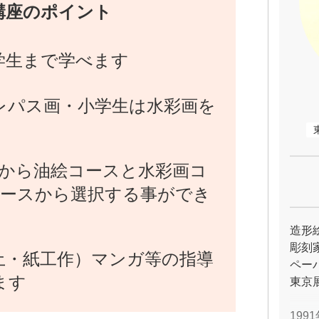
講座のポイント
学生まで学べます
レパス画・小学生は水彩画を
生から油絵コースと水彩画コ
コースから選択する事ができ
造形
彫刻
土・紙工作）マンガ等の指導
ペー
ます
東京
19