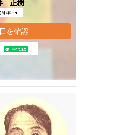
井 正樹
講師詳細▼
日を確認