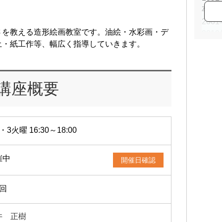
卒
20
さを教える造形絵画教室です。油絵・水彩画・デ
20
土・紙工作等、幅広く指導していきます。
20
20
20
賞
講座概要
・3火曜 16:30～18:00
催中
開催日確認
2回
井 正樹