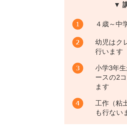
▼ 
４歳～中
幼児はク
行います
小学3年
ースの2
ます
工作（粘
も行ない