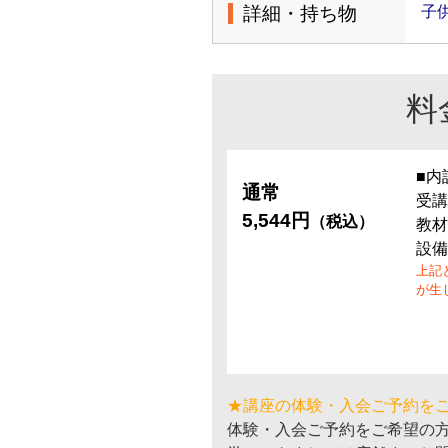
詳細・持ち物
子
料
■内
通常
受講
5,544円
（税込）
教材
設備
上記
が生
★講座の体験・入会ご予約を
体験・入会ご予約をご希望の