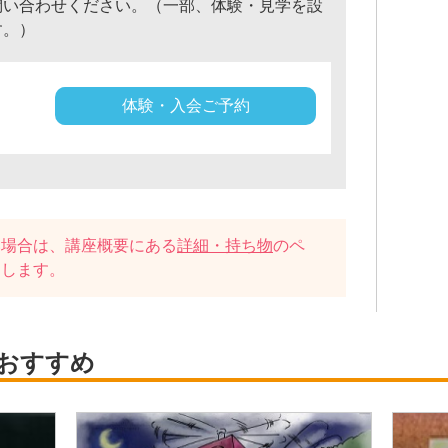
問い合わせください。（一部、体験・見学を設
す。）
体験・入会ご予約
い場合は、講座概要にある
詳細・持ち物
のペ
たします。