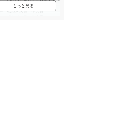
01年 紙わざ大賞 準大賞
10年 紙わざ大賞 準大賞
13年 美術の祝典東京展 奨励賞
14年 美術の祭典東京展 優秀賞
19年 紙わざ大賞 王子エフテック