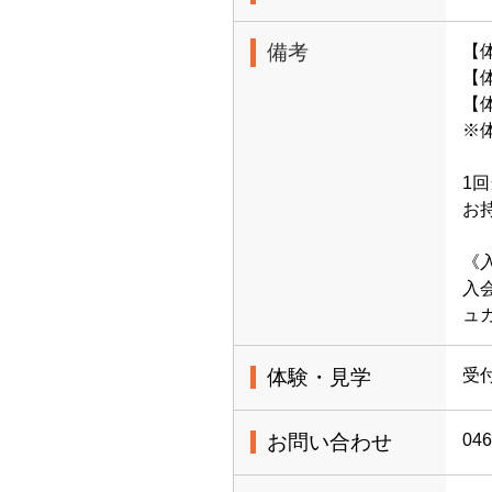
備考
【
【体
【
※
1
お
《
入
ュ
体験・見学
受
お問い合わせ
046