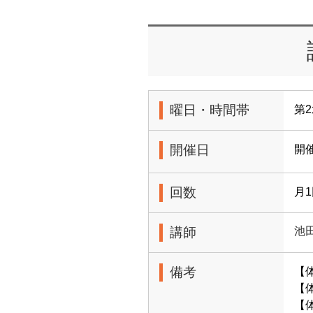
曜日・時間帯
第2
開催日
開
回数
月
講師
池
備考
【
【体
【体