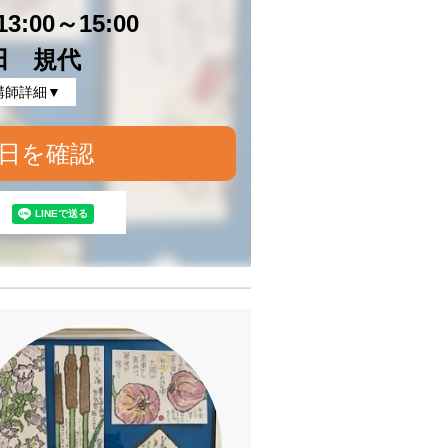
3:00～15:00
田 規代
講師詳細▼
日を確認