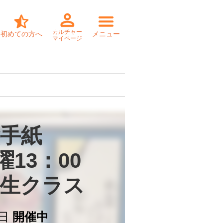
カルチャー
初めての方へ
メニュー
マイページ
手紙

13：00

生クラス
日
開催中