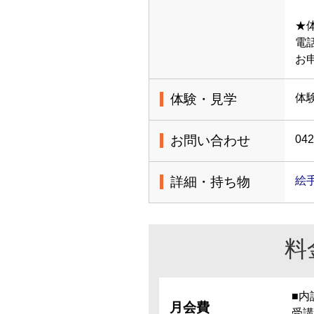
★
電話
お
体験・見学
体
お問い合わせ
042
詳細・持ち物
絵
料
■内
月会費
受講