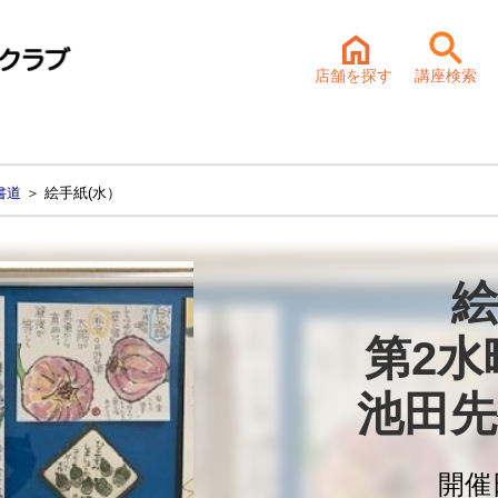
店舗を探す
講座検索
書道
＞ 絵手紙(水）
絵
第2水曜
池田先
開催