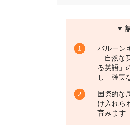
▼ 
バルーン
「自然な
る英語」
し、確実
国際的な
け入れら
育みます