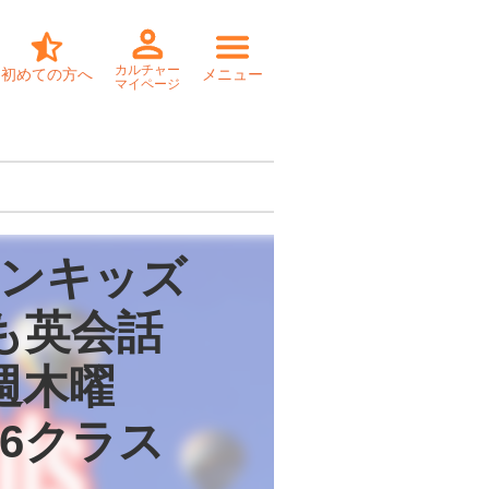
カルチャー
初めての方へ
メニュー
マイページ
ンキッズ

も英会話

週木曜

・6クラス