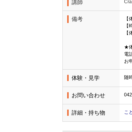
講師
Cra
備考
【
【時
【体
★
電話
お
体験・見学
随
お問い合わせ
042
詳細・持ち物
こ