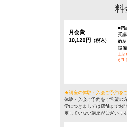
料
■内
月会費
受講
10,120円
（税込）
教材
設備
上記
が生
★講座の体験・入会ご予約を
体験・入会ご予約をご希望の
学につきましては店舗までお
定していない講座がございま