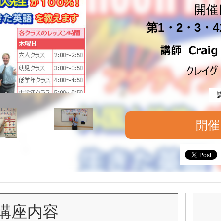
開催
第1・2・3・4木
開催
講座内容