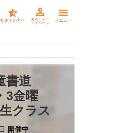
カルチャー
初めての方へ
メニュー
マイページ
童書道

・3金曜

生クラス
日
開催中