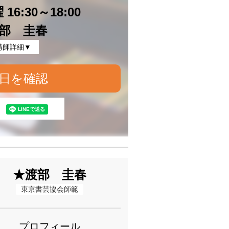
16:30～18:00
部 圭春
講師詳細▼
日を確認
★渡部 圭春
東京書芸協会師範
プロフィール