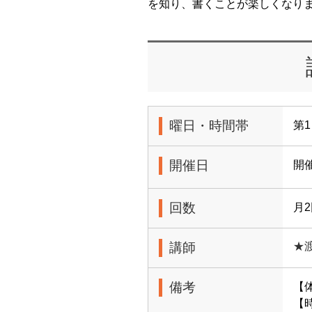
を知り、書くことが楽しくなり
曜日・時間帯
第1
開催日
開
回数
月
講師
★
備考
【
【時