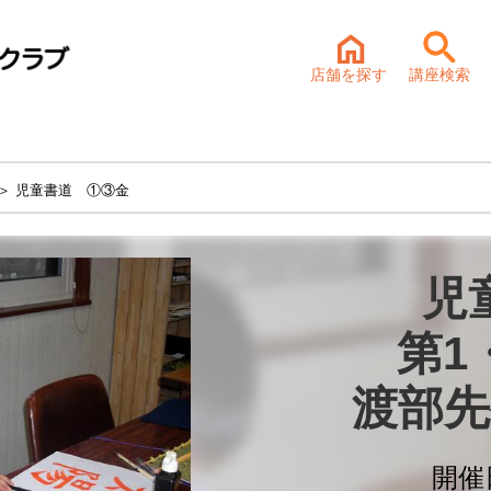
店舗を探す
講座検索
＞ 児童書道 ①③金
児
第1
渡部先
開催