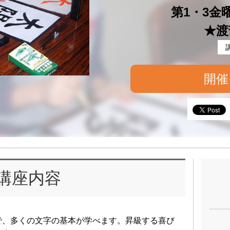
第1・3金曜 
★渡
開催
講座内容
で、多くの文字の基本が学べます。昇級する喜び