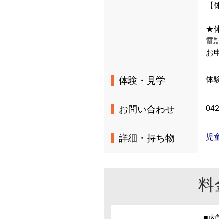
【体
★
電話
お
体験・見学
体
お問い合わせ
042
詳細・持ち物
児
料
■内