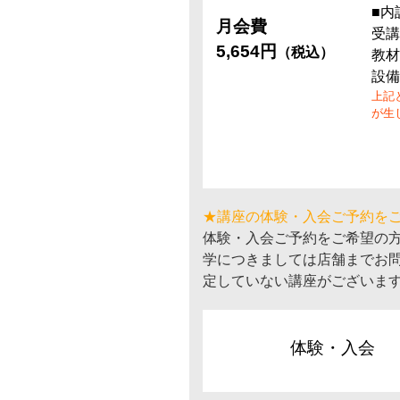
■内
月会費
受講
5,654円
（税込）
教材
設備
上記
が生
★講座の体験・入会ご予約を
体験・入会ご予約をご希望の
学につきましては店舗までお
定していない講座がございま
体験・入会