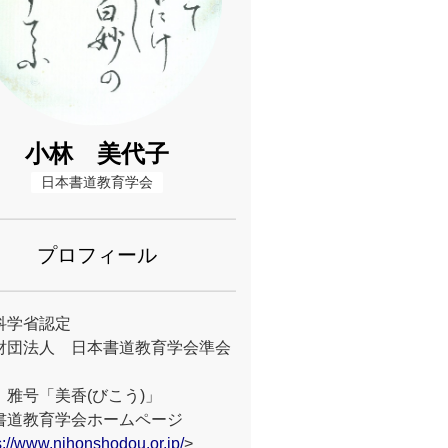
小林 美代子
日本書道教育学会
プロフィール
科学省認定
財団法人 日本書道教育学会準会
 雅号「美香(びこう)」
書道教育学会ホームページ
s://www.nihonshodou.or.jp/
>