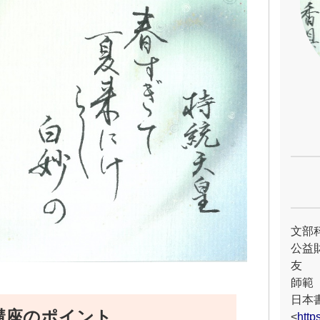
文部
公益
友
師範
日本
講座のポイント
<
http