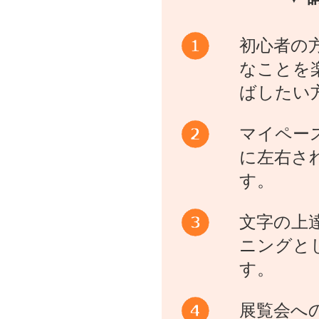
初心者の
なことを
ばしたい
マイペー
に左右さ
す。
文字の上
ニングと
す。
展覧会へ