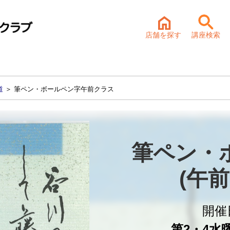
店舗を探す
講座検索
道
＞ 筆ペン・ボールペン字午前クラス
筆ペン・
(午
開催
第2・4水曜 