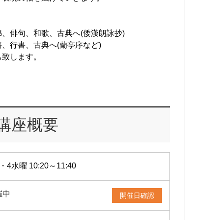
、俳句、和歌、古典へ(倭漢朗詠抄)
、行書、古典へ(蘭亭序など)
致します。
講座概要
・4水曜 10:20～11:40
催中
開催日確認