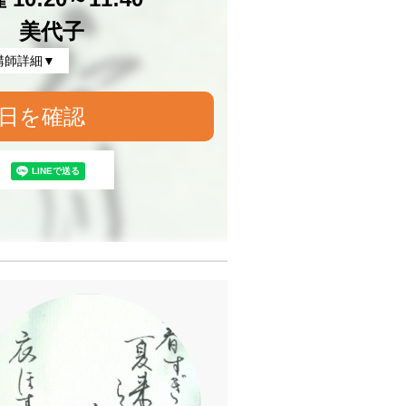
 美代子
講師詳細▼
日を確認