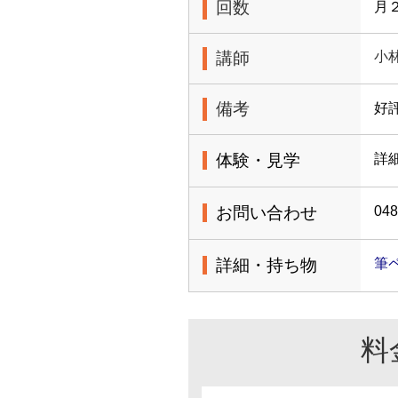
回数
月
講師
小
備考
好
体験・見学
詳
お問い合わせ
048
詳細・持ち物
筆
料