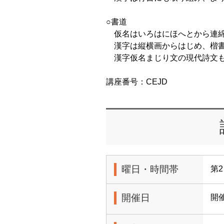
○書道
仮名はいろはにほへとから連綿
漢字は縦横画からはじめ、楷書
漢字仮名まじり文の現代詩文も
講座番号：CEJD
曜日・時間帯
第2
開催日
開