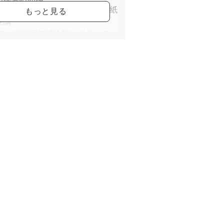
99年 早稲田大学カルチャー絵手紙
受講
00年 東京国立博物館にボランティ
加
05年 日本絵手紙協会公認講師認定