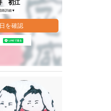
井 初江
講師詳細▼
日を確認