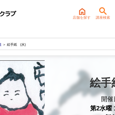
店舗を探す
講座検索
道
＞ 絵手紙 (水)
絵手
開催
第2水曜 1