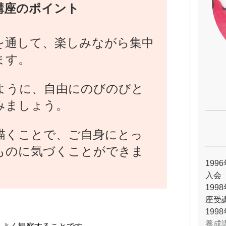
講座のポイント
を通して、楽しみながら集中
ます。
ように、自由にのびのびと
みましょう。
描くことで、ご自身にとっ
ものに気づくことができま
19
入会
19
座受
19
養成