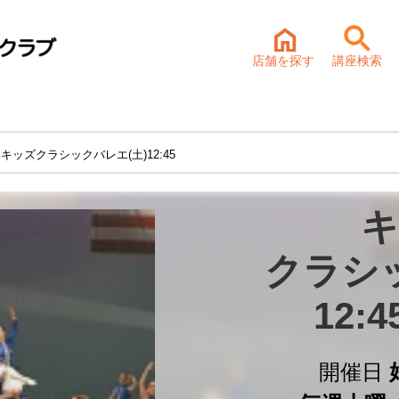
店舗を探す
講座検索
 キッズクラシックバレエ(土)12:45
キ
クラシ
12:
開催日