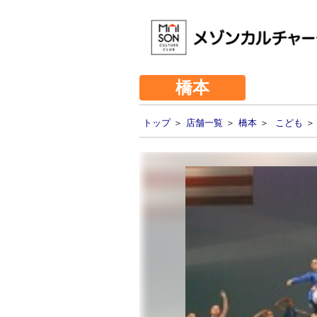
橋本
トップ
＞
店舗一覧
＞
橋本
＞
こども
＞