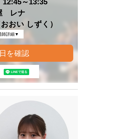
2:45～13:35
屋 レナ
おおい しずく）
講師詳細▼
日を確認