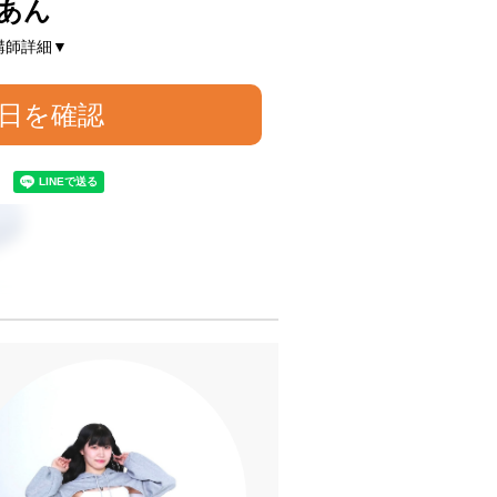
あん
講師詳細▼
日を確認