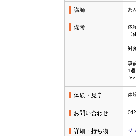
講師
あ
備考
体
【体
対
事
1
そ
体験・見学
体
お問い合わせ
042
詳細・持ち物
ジ