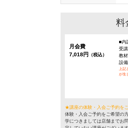
料
■内
月会費
受講
7,018円
（税込）
教材
設備
上記
が生
★講座の体験・入会ご予約を
体験・入会ご予約をご希望の
学につきましては店舗までお
定していない講座がございま