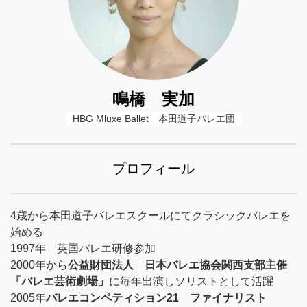
鳴橋 実加
HBG Mluxe Ballet　本田道子バレエ団
プロフィール
4歳から本田道子バレエスクールにてクラシックバレエを
始める
1997年 英国バレエ研修参加
2000年から
公益財団法人 日本バレエ協会関西支部主催
「バレエ芸術劇場」
に毎年出演しソリストとして活躍
2005年
バレエコンペティション21 ファイナリスト