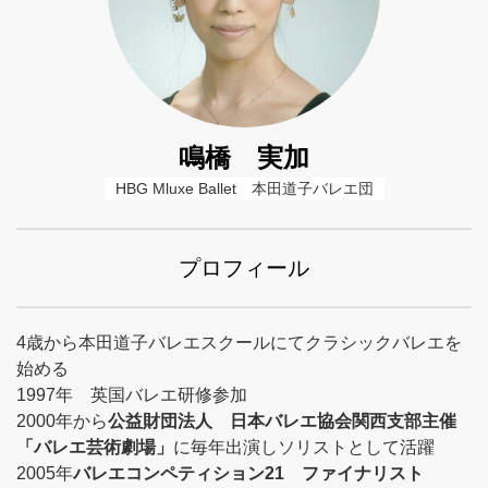
鳴橋 実加
HBG Mluxe Ballet　本田道子バレエ団
プロフィール
4歳から本田道子バレエスクールにてクラシックバレエを
始める
1997年 英国バレエ研修参加
2000年から
公益財団法人 日本バレエ協会関西支部主催
「バレエ芸術劇場」
に毎年出演しソリストとして活躍
2005年
バレエコンペティション21 ファイナリスト