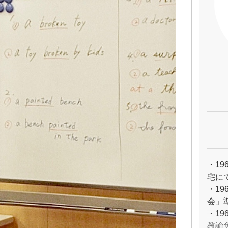
・1
宅に
・1
会」
・1
教諭