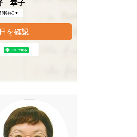
野 幸子
講師詳細▼
日を確認