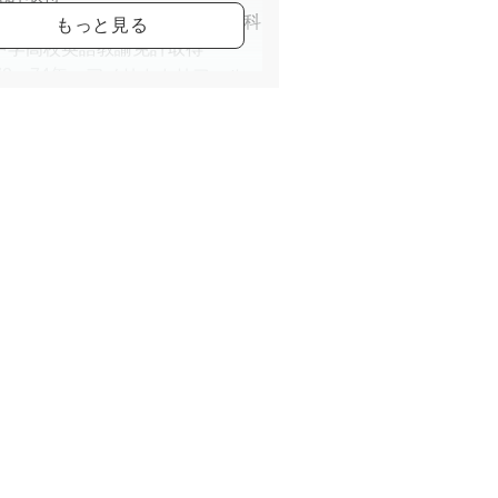
972年 関西外国語大学 英米語科
中学高校英語教諭免許取得
972～74年 アメリカカリフォル
州ロサンゼルス市立ルーズベルト
にて英語補助教員を務める
974年 帰国後英語塾を再開 更に
奈良周辺の学習塾や一般企業に出
992,3年 スペイン語エッセイコン
ト スペイン語童話コンテスト優
993年 ソニー語学スクールにてヨ
ッパ有識者向け英語講演会を実施
く母としての生き方」
000年～現在 大阪奈良京都周辺の
のカルチャースクールにて、多種
な英語クラスを展開 又複数のフ
ライターと共にエッセ イ体や短