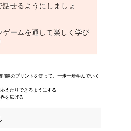
編集
で話せるようにしましょ
・2
詩 
ァイ
・20
やゲームを通して楽しく学び
得
！
・2
イ部
ど受
・2
ンテ
習問題のプリントを使って、一歩一歩学んでいく
…そ
に応えたりできるようにする
ボラ
世界を広げる
イベ
る。
女の
れ
ルギ
どう