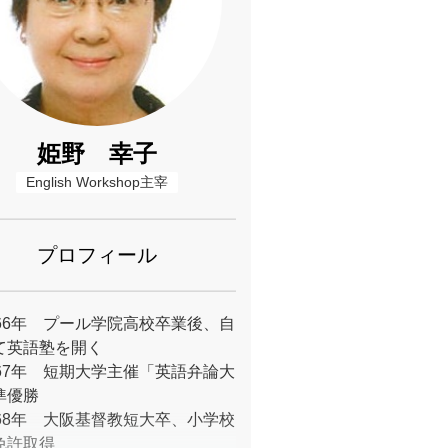
姫野 幸子
English Workshop主宰
プロフィール
966年 プール学院高校卒業後、自
て英語塾を開く
967年 短期大学主催「英語弁論大
準優勝
968年 大阪基督教短大卒、小学校
免許取得