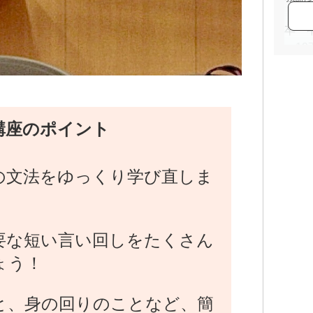
・1
卒 
・1
ニア
高校
・1
大阪
講座のポイント
講
・1
テス
の文法をゆっくり学び直しま
勝
・1
ーロ
「働
要な短い言い回しをたくさん
・2
ょう！
多数
多様
リー
と、身の回りのことなど、簡