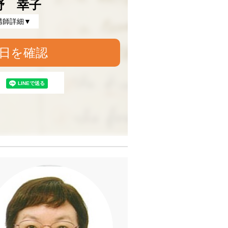
野 幸子
講師詳細▼
日を確認