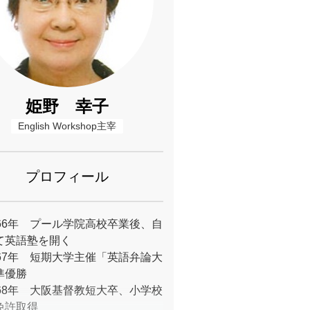
姫野 幸子
English Workshop主宰
プロフィール
966年 プール学院高校卒業後、自
て英語塾を開く
967年 短期大学主催「英語弁論大
準優勝
968年 大阪基督教短大卒、小学校
免許取得