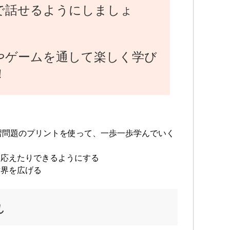
編集
で話せるようにしましょ
・2
詩 
ァイ
・20
やゲームを通して楽しく学び
得
！
・2
イ部
ど受
・2
ンテ
習問題のプリントを使って、一歩一歩学んでいく
…そ
に応えたりできるようにする
ボラ
世界を広げる
イベ
る。
女の
れ
ルギ
どう