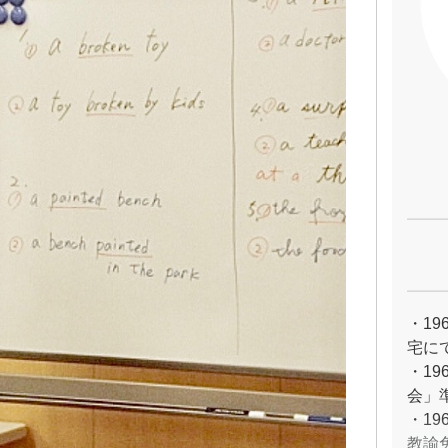
・1
宅に
・1
会」
・1
教諭