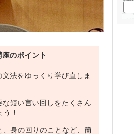
・1
卒 
・1
ニア
高校
・1
大阪
講座のポイント
講
・1
テス
の文法をゆっくり学び直しま
勝
・1
ーロ
「働
要な短い言い回しをたくさん
・2
ょう！
多数
多様
リー
と、身の回りのことなど、簡