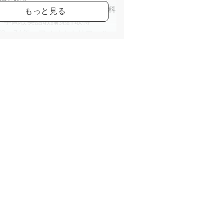
972年 関西外国語大学 英米語科
中学高校英語教諭免許取得
972～74年 アメリカカリフォル
州ロサンゼルス市立ルーズベルト
にて英語補助教員を務める
974年 帰国後英語塾を再開 更に
奈良周辺の学習塾や一般企業に出
992,3年 スペイン語エッセイコン
ト スペイン語童話コンテスト優
993年 ソニー語学スクールにてヨ
ッパ有識者向け英語講演会を実施
く母としての生き方」
000年～現在 大阪奈良京都周辺の
のカルチャースクールにて、多種
な英語クラスを展開 又複数のフ
ライターと共にエッセ イ体や短