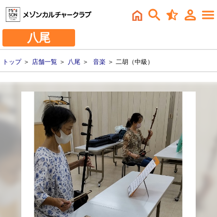
八尾
トップ
＞
店舗一覧
＞
八尾
＞
音楽
＞ 二胡（中級）