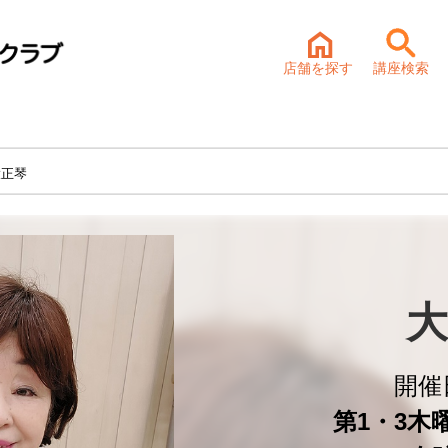
店舗を探す
講座検索
大正琴
大
開催
第1・3木曜 