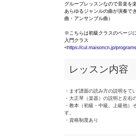
グループレッスンなので音楽を
あらゆるジャンルの曲が演奏で
曲・アンサンブル曲）
※こちらは初級クラスのページ
入門クラス
<
https://cul.maisoncn.jp/progr
レッスン内容
・まず譜面の読み方の説明をて
・大正琴（楽器）の説明と左右
・教本（初級・中級。上級他）
す。
・資格制度あり