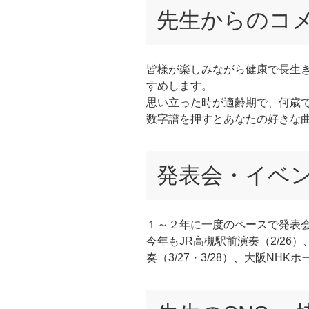
先生からのコ
皆様が楽しみながら健康で長生
すめします。
思い立った時が適齢期で、何歳
数字譜を押すとあなたの好きな
発表会・イベ
１～２年に一度のペースで発表
今年もJR高槻駅前演奏（2/26
奏（3/27・3/28）、大阪NHKホ