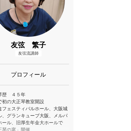
友弦 繁子
友弦流講師
プロフィール
琴歴 ４５年
で初の大正琴教室開設
はフェスティバルホール、大阪城
ル、グランキューブ大阪、メルパ
ホール、旧厚生年金大ホールで
正琴の宴」開催