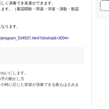
楽しく演奏でき友達ができます。
新歌
きます。（童謡唱歌・邦楽・洋楽・演歌・歌謡
NH
ーホー
になります。
ams/program_534937.html?shishaId=3004
>
いねいにします。
の手の動かし方
その時に応じた皆様が演奏できる曲もはさみま