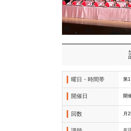
曜日・時間帯
第1
開催日
開
回数
月
講師
友