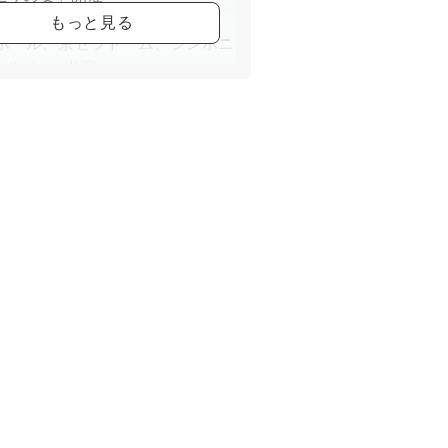
舞伎座、東京NHKホール、大阪
Kホール、京セラドーム、シンホニ
ルetc, 出演