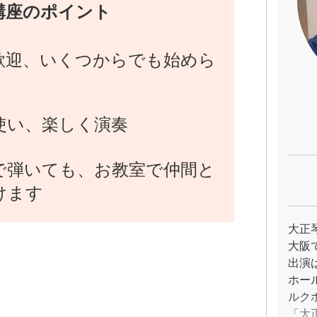
講座のポイント
歓迎、いくつからでも始めら
使い、楽しく演奏
で弾いても、お教室で仲間と
けます
大正
大阪
出演
ホー
ルク
「大