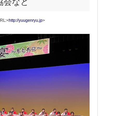
・協会など
L:<
http://yuugenryu.jp
>