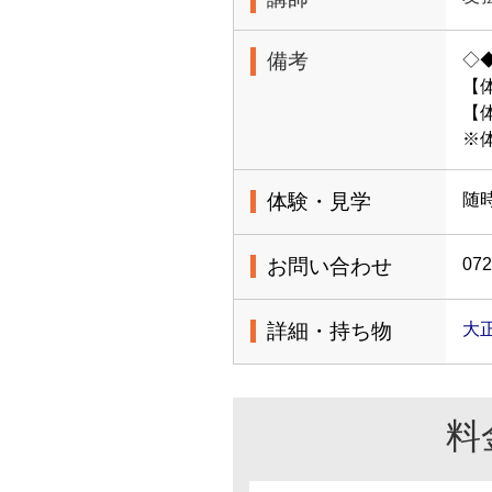
備考
◇
【
【体
※
体験・見学
随
お問い合わせ
072
詳細・持ち物
大
料