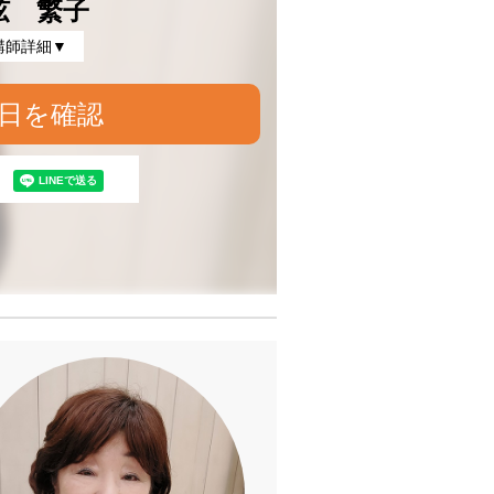
弦 繁子
講師詳細▼
日を確認