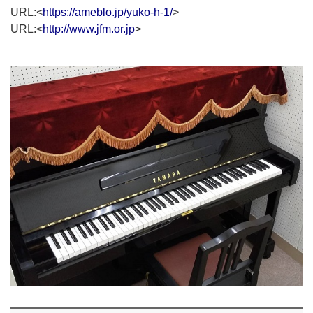
URL:<
https://ameblo.jp/yuko-h-1/
>
URL:<
http://www.jfm.or.jp
>