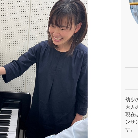
幼少
大人
現在
ンサ
す。