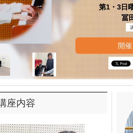
第1・3日曜 
冨
開催
講座内容