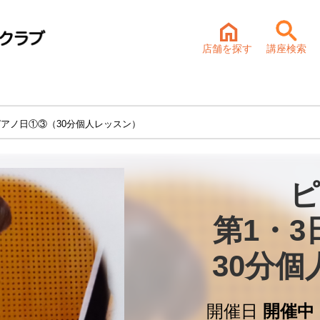
店舗を探す
講座検索
ピアノ日①③（30分個人レッスン）
ピ
第1・3
30分
開催日
開催中 