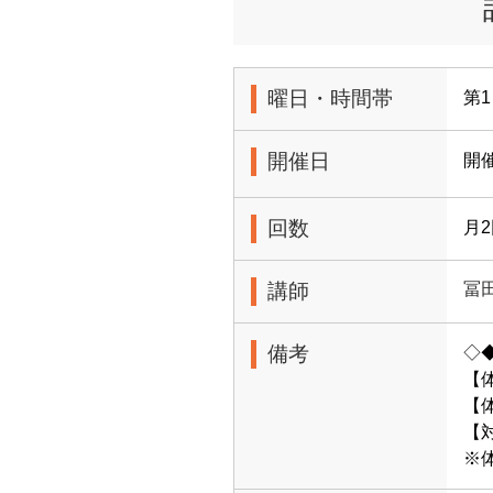
曜日・時間帯
第1
開催日
開催
回数
月
講師
冨
備考
◇
【
【体
【
※