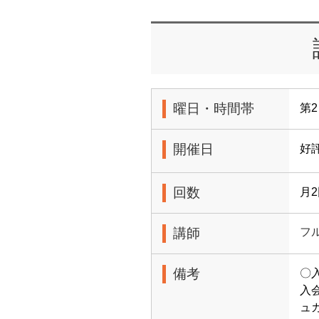
曜日・時間帯
第2
開催日
好
回数
月
講師
フ
備考
〇
入
ュ