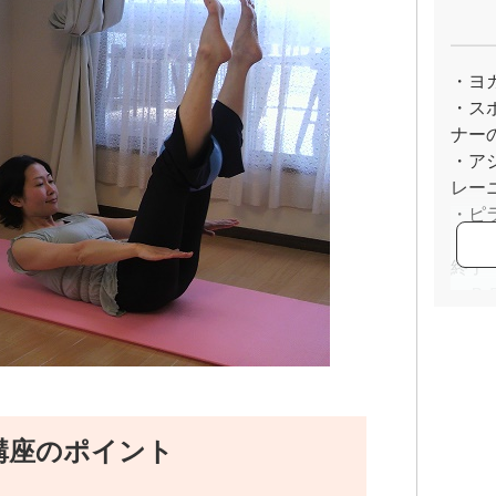
・ヨ
・ス
ナー
・ア
レー
・ピ
トワ
終了
・Ｂ
ラク
講座のポイント