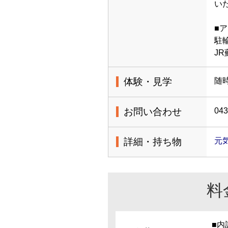
い
■
駐
J
体験・見学
随時
お問い合わせ
043
詳細・持ち物
元
料
■内