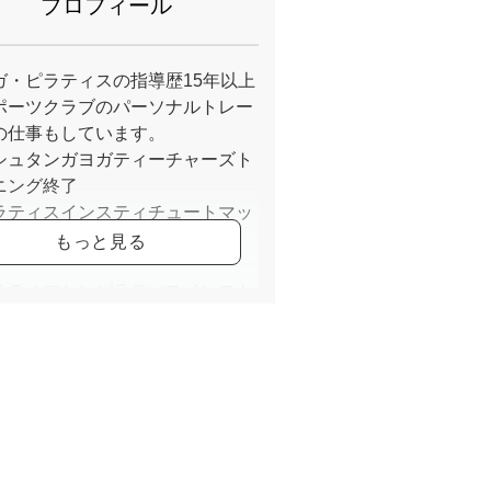
プロフィール
ガ・ピラティスの指導歴15年以上
ポーツクラブのパーソナルトレー
の仕事もしています。
シュタンガヨガティーチャーズト
ニング終了
ラティスインスティチュートマッ
ークインストラクターコース
ＥＳＪマシンピラティスインスト
ターコース終了