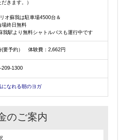
ただきます。）
アリオ蘇我は駐車場4500台＆
輪場終日無料
R蘇我駅より無料シャトルバスも運行中です
(要予約） 体験費：2,662円
-209-1300
気になれる朝のヨガ
金のご案内
訳