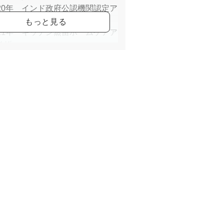
020年 インド政府公認機関認定ア
ルヴェーダセラピスト
021年 キッチン蒸留ホームケアア
イザー
022年 ＩＰＭヘナサポーター
https;//bodycaresalon-
wixsite.com/association
>
グ：<
https://ameblo.jp/thanks-y-
>
スタグラム：
s://www.instagram.com/mari.suzuki.yoga/
>