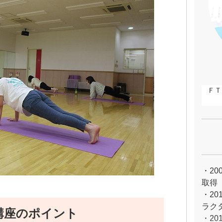
ＦＴ
・2
取得
・2
ラク
講座のポイント
・2