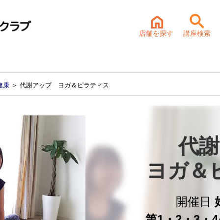
店舗を探す
講座検索
健康
＞ 代謝アップ ヨガ＆ピラティス
代謝
ヨガ＆
開催日
第1・2・3・4火