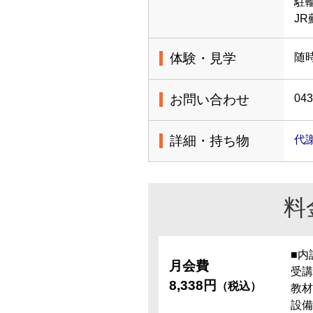
駐
J
体験・見学
随時
お問い合わせ
043
詳細・持ち物
代
料
■内
月会費
受講
8,338円
（税込）
教材
設備