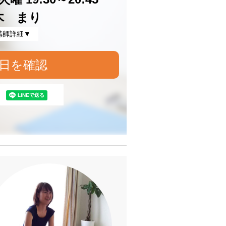
木 まり
講師詳細▼
日を確認