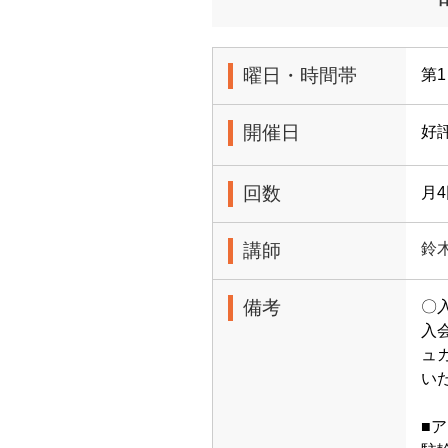
曜日・時間帯
第1
開催日
好
回数
月
講師
鈴
備考
〇
入
ュ
い
■