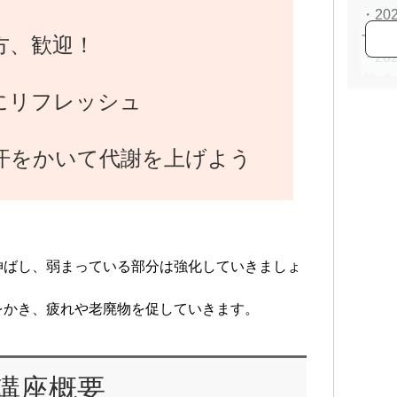
・2
ーユ
方、歓迎！
・2
ドバ
にリフレッシュ
・2
HP:<
汗をかいて代謝を上げよう
usas.
ブロ
heart
イン
<
http
伸ばし、弱まっている部分は強化していきましょ
をかき、疲れや老廃物を促していきます。
講座概要