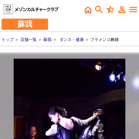
蘇我
トップ
＞
店舗一覧
＞
蘇我
＞
ダンス・健康
＞ フラメンコ舞踊