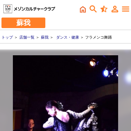
蘇我
トップ
＞
店舗一覧
＞
蘇我
＞
ダンス・健康
＞ フラメンコ舞踊