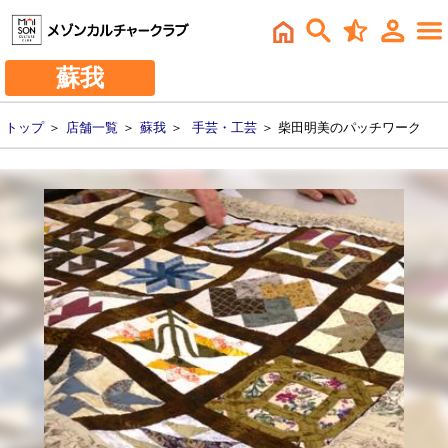
蘇我
トップ
＞
店舗一覧
＞
蘇我
＞
手芸・工芸
＞ 柴田明美のパッチワーク