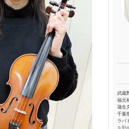
武蔵
福元
蒲生
千葉
ラバ
を勤