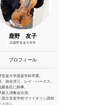
鹿野 友子
武蔵野音楽大学卒
プロフィール
野音楽大学器楽学科卒業。
裕、掛谷洋三、レイ・ハークス、
克郷各氏に師事。
県新人演奏会出演。
ト国立音楽学校ヴァイオリン講師
める傍ら、