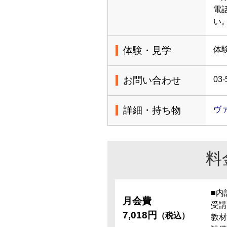
電
い
体験・見学
体
お問い合わせ
03-
詳細・持ち物
ヴ
料
■内
月会費
受講
7,018円
（税込）
教材