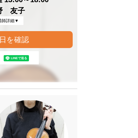
野 友子
講師詳細▼
日を確認