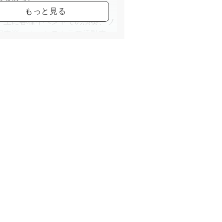
ッコ各地にて演奏活動を行う。
、主に各種イベントでの演奏、ソ
室内楽、オーケストラで活動中。