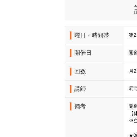
曜日・時間帯
第2
開催日
開
回数
月
講師
鹿
備考
開
【体
※
★