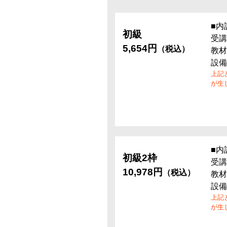
■内
初級
受講
5,654円
（税込）
教材
設備
上記
が生
■内
初級2枠
受講
10,978円
（税込）
教材
設備
上記
が生