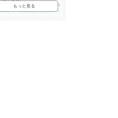
後、大手楽器店ピアノ個人レッス
師を経て、現在は国立音楽院リト
クアシスタント、子ども教室ピア
師、都内カルチャーセンターでの
ノ講師として勤務。ピアノ講師歴
年以上になります。
得資格】
立Trinity college London ピア
レード8
マハ音楽能力検定 指導グレード5
マハ音楽能力検定 ピアノ演奏グレ
5級
マハ音楽能力検定 エレクトーン演
レード5級