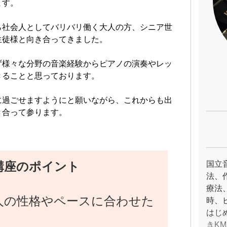
ます。
ら社会人としてバリバリ働く大人の方、シニア世
生徒様と向き合ってきました。
ず様々な分野の音楽経験からピアノの演奏やレッ
きることと思っております。
に過ごせますようにと願いながら、これからも出
き合って参ります。
講座のポイント
国立
法、
療法
人の性格やペースに合わせた
時、
はじ
きK