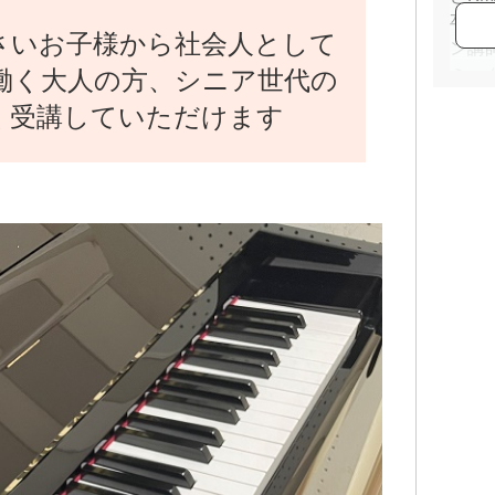
卒業
さいお子様から社会人として
ン講
働く大人の方、シニア世代の
ミッ
ノ講
く受講していただけます
ピア
10
【取
・英国王
ノグ
・ヤ
級
・ヤ
ード
・ヤ
奏グ