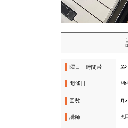
曜日・時間帯
第2
開催日
開
回数
月
講師
奥