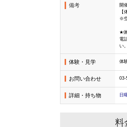
備考
開
【体
※
★
電
い
体験・見学
体
お問い合わせ
03-
詳細・持ち物
日曜
料