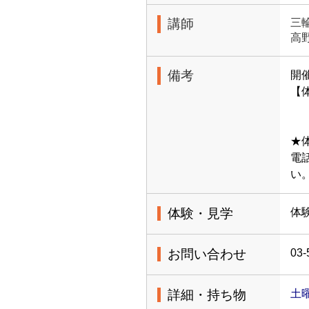
講師
三
高
備考
開
【体
中
★
電
い
体験・見学
体
お問い合わせ
03-
詳細・持ち物
土曜