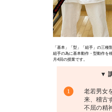
「基本」「型」「組手」の三種
組手の為に基本動作・型動作を
月4回の授業です。
▼ 
老若男女
来、稽古
不屈の精