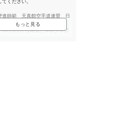
してください。
野進師範 天真館空手道連盟 日
本部長
9 7 5年1月1日 技術員と本部少年部
部長
9 8 6年3月1日 本部道場長
9 8 9年12月24日 師範代
9 9 2年5月1日 師範と日本総本部
0 0 7年11月開業以来少年空手教室
当して現在に至る。
口政秀 天真館空手道連盟 指導員
0 1 3年1 1月9日 ヨークカルチャ
ター大宮教室より移籍。
0 1 6年1 2月23日 指導員を認可 指
として活躍している。