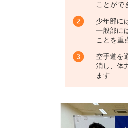
ことがで
少年部に
一般部に
ことを重
空手道を
消し、体
ます