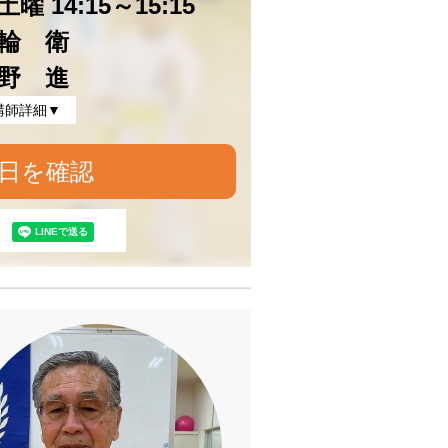
曜 14:15～15:15
輪 衛
野 進
講師詳細▼
日を確認