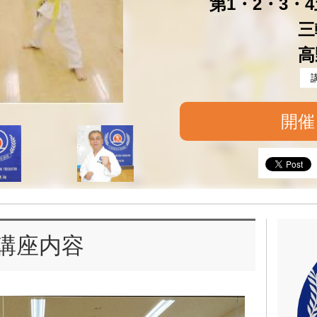
第1・2・3・4土
三
高
開催
講座内容