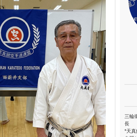
三輪
長
*天