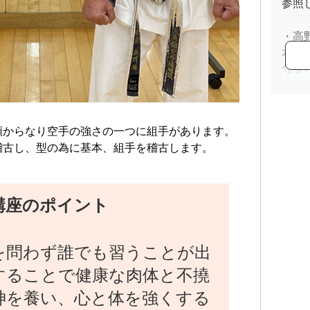
参照
・高
本総
*1 
指導
*1 
*1 
類からなり空手の強さの一つに組手があります。
*1 
稽古し、型の為に基本、組手を稽古します。
長
*2 
を担
講座のポイント
・野
*2 
を問わず誰でも習うことが出
セン
*2 
することで健康な肉体と不撓
導者
神を養い、心と体を強くする