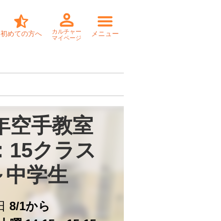
カルチャー
初めての方へ
メニュー
マイページ
年空手教室

：15クラス

～中学生
日
8/1から