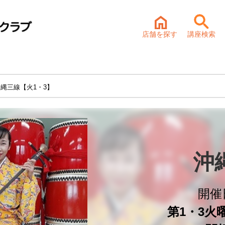
店舗を探す
講座検索
沖縄三線【火1・3】
沖
開催
第1・3火曜 