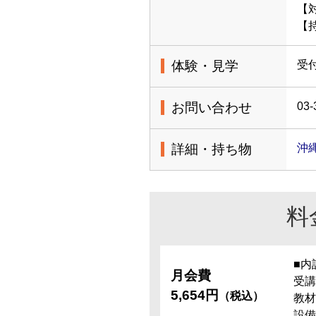
【
【
体験・見学
受
お問い合わせ
03-
詳細・持ち物
沖
料
■内
月会費
受講
5,654円
（税込）
教材
設備