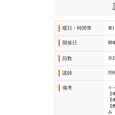
曜日・時間帯
第1
開催日
開
回数
月
講師
関
備考
☆
【
【体
【
み