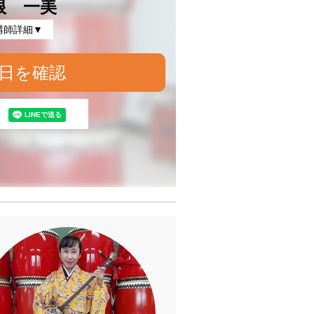
根 一美
講師詳細▼
日を確認