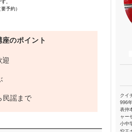
です。
（要予約）
。
。
講座のポイント
歓迎
ぶ
クイ
ら民謡まで
99
表仲
ャー
小中
やエ