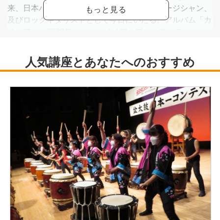
来、日本ハワイアン会のトップ・プロ・ミュージシャン、
及びロックギタリストとして今日にいたる。アルバム「カ
イノア」（2000年）、「カイノア・ブルース・ロック・
フレンズ」（2005年）がハワイの音楽賞団体ハワイ・ミ
ュージック・アワードでインターナショナル・ハワイア
ン・アルバム賞」を受賞。
ハワイのウクレレ、スラック・キーギター・、ホノルルの
各フェスティバル等多数出演。
2015年9月日本人ハワイアンアーティストのアルバムの最
優秀作品を認定する団体ハワイ・ミュージック・アワー
ド・ジャパンを発足し初代会長に就任した。
2016年6/9ハワイのトップシンガー、エイミー・ハナイア
リイの来日コンサート（新宿文化センター大ホール）に特
別ゲストとし出演
2017年6月横浜赤レンガ倉庫ホールで「鴻池薫ギターワー
ルド2017守破離」を開催し大好評を得た
2022年5月MXTVにアネラとともに出演。