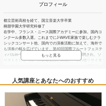
プロフィール
都立芸術高校を経て、国立音楽大学卒業
桐朋学園大学研究科修了
在学中、フランス・ニース国際アカデミーに参加。国内コ
ンクール多数入選。これまでにJ-WAVE家族で楽しむクラ
シックコンサート他、国内での演奏活動に加えて、海外で
も演奏の幅を広げています。第40回国際フルートフェステ
ィバルinペルーにゲストフルート奏者として招聘され、ソ
リストとしてペルーの音響楽団と共演し、その他リサイタ
ル・マスタークラスレッスンを行い、コンクール審査員も
務めました。現在、ソロ、室内音、オーケストラ等で活発
に活動する傍ら、後進の指導にあたっています。
（一社）日本フルート協会代議員